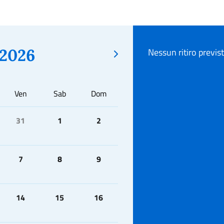
2026
Nessun ritiro previs
Ven
Sab
Dom
31
1
2
7
8
9
14
15
16