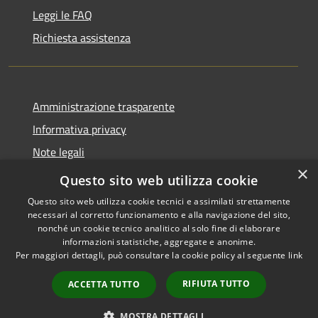
Leggi le FAQ
Richiesta assistenza
Amministrazione trasparente
Informativa privacy
Note legali
×
Dichiarazione di accessibilità
Questo sito web utilizza cookie
Questo sito web utilizza cookie tecnici e assimilati strettamente
necessari al corretto funzionamento e alla navigazione del sito,
nonché un cookie tecnico analitico al solo fine di elaborare
informazioni statistiche, aggregate e anonime.
RSS
Copyright © 2026 • Comune di
Per maggiori dettagli, può consultare la cookie policy al seguente
link
Accessibilità
Grottaglie • Powered by
Privacy
Municipium
Accesso
•
RIFIUTA TUTTO
ACCETTA TUTTO
Cookie
redazione
Mappa del sito
MOSTRA DETTAGLI